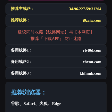
推荐主线路：
34.96.227.59:31204
推荐线路：
i9zciw.com
建议同时收藏【线路网址】与【本网页】
推荐『下载APP』 防止迷路
备用线路1：
rlvf0d.com
备用线路2：
x8xmt.com
备用线路3：
khfnmk.com
推荐浏览器：
谷歌、Safari、火狐、Edge