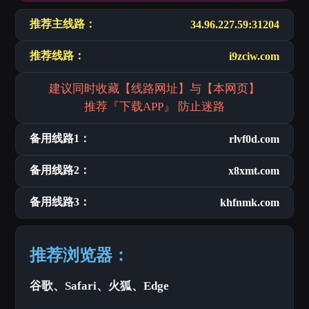
推荐主线路：
34.96.227.59:31204
推荐线路：
i9zciw.com
建议同时收藏【线路网址】与【本网页】
推荐『下载APP』 防止迷路
备用线路1：
rlvf0d.com
备用线路2：
x8xmt.com
备用线路3：
khfnmk.com
推荐浏览器：
谷歌、Safari、火狐、Edge